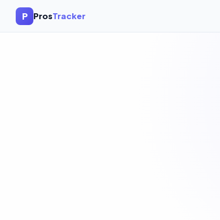
P
Pros
Tracker