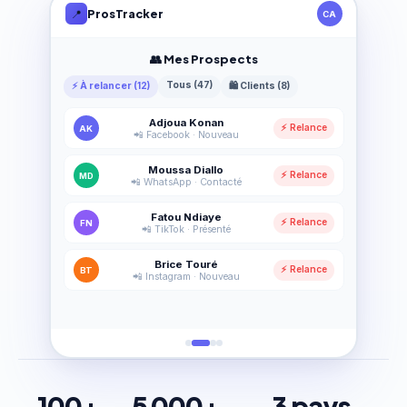
ProsTracker
📍
CA
👥 Mes Prospects
Tous (47)
⚡ À relancer (12)
🛍️ Clients (8)
Adjoua Konan
⚡ Relance
AK
📲 Facebook · Nouveau
Moussa Diallo
⚡ Relance
MD
📲 WhatsApp · Contacté
Fatou Ndiaye
⚡ Relance
FN
📲 TikTok · Présenté
Brice Touré
⚡ Relance
BT
📲 Instagram · Nouveau
100+
5 000+
3 pays