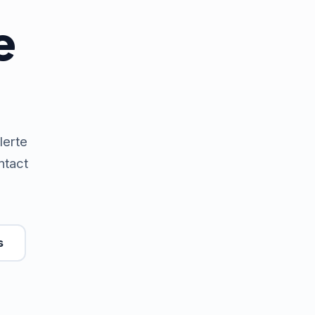
e
lerte
ntact
s